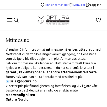
Finn en forhandler
Manualer
Logg inn
Mtimes.no
Vi ønsker å informere om at
mtimes.no nå er besluttet lagt ned
.
Nettstedet vil derfor ikke lenger være tilgjengelig, og tjenestene
som tidligere ble tilbudt gjennom plattformen avsluttes.
Selv om mtimes.no ikke lenger er i drift, står vi fortsatt klare til å
hjelpe alle tidligere kunder. Dersom du har spørsmål knyttet til
garanti, reklamasjoner eller andre ettermarkedsrelaterte
henvendelser
, kan du ta kontakt med oss direkte på:
📧
sales@optura.no
Vi setter pris på tålmodigheten og forståelsen, og vi vil gjøre vårt
beste for å bistå deg på en smidig og effektiv måte.
Med vennlig hilsen
Optura Nordic