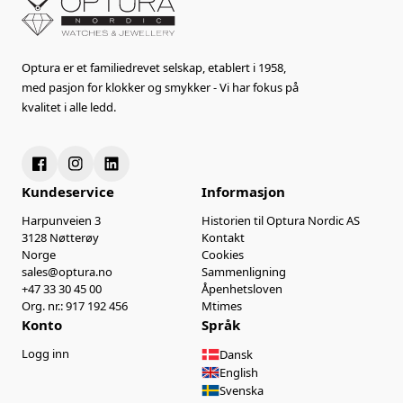
Optura er et familiedrevet selskap, etablert i 1958,
med pasjon for klokker og smykker - Vi har fokus på
kvalitet i alle ledd.
Kundeservice
Informasjon
Harpunveien 3
Historien til Optura Nordic AS
3128 Nøtterøy
Kontakt
Norge
Cookies
sales@optura.no
Sammenligning
+47 33 30 45 00
Åpenhetsloven
Org. nr.: 917 192 456
Mtimes
Konto
Språk
Logg inn
Dansk
English
Svenska