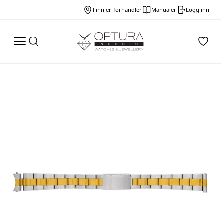
Finn en forhandler
Manualer
Logg inn