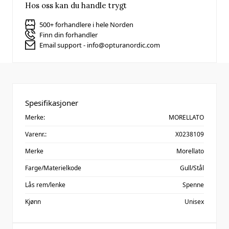
Hos oss kan du handle trygt
500+ forhandlere i hele Norden
Finn din forhandler
Email support - info@opturanordic.com
Spesifikasjoner
Merke:
MORELLATO
Varenr.:
X0238109
Merke
Morellato
Farge/Materielkode
Gull/Stål
Lås rem/lenke
Spenne
Kjønn
Unisex