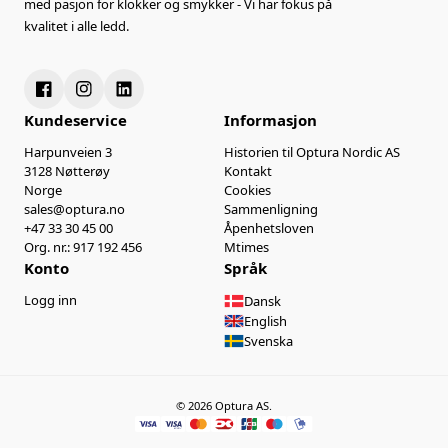
med pasjon for klokker og smykker - Vi har fokus på
kvalitet i alle ledd.
Kundeservice
Informasjon
Harpunveien 3
Historien til Optura Nordic AS
3128 Nøtterøy
Kontakt
Norge
Cookies
sales@optura.no
Sammenligning
+47 33 30 45 00
Åpenhetsloven
Org. nr.: 917 192 456
Mtimes
Konto
Språk
Logg inn
Dansk
English
Svenska
© 2026 Optura AS.