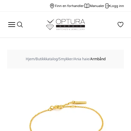
Finn en forhandler
Manualer
Logg inn
Hjem
/
Butikkkatalog
/
Smykker
/
Ania haie
/
Armbånd