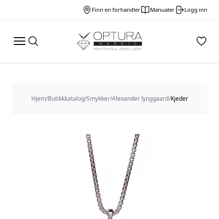
Finn en forhandler
Manualer
Logg inn
Hjem
/
Butikkkatalog
/
Smykker
/
Alexander lynggaard
/
Kjeder