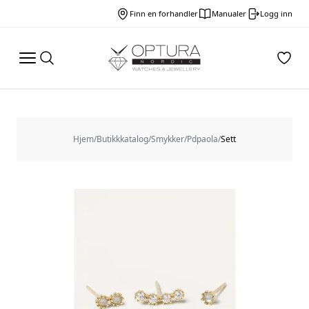
Finn en forhandler
Manualer
Logg inn
Hjem
/
Butikkkatalog
/
Smykker
/
Pdpaola
/
Sett