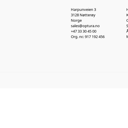
Harpunveien 3
H
3128 Nøtterøy
Norge
sales@optura.no
+47 33 30 45 00
Org. nr.: 917 192 456