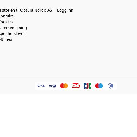
istorien til Optura Nordic AS
Logg inn
Kontakt
Cookies
Sammenligning
Åpenhetsloven
Mtimes