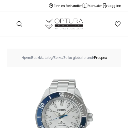
Finn en forhandler
Manualer
Logg inn
Hjem
/
Butikkkatalog
/
Seiko
/
Seiko global brand
/
Prospex