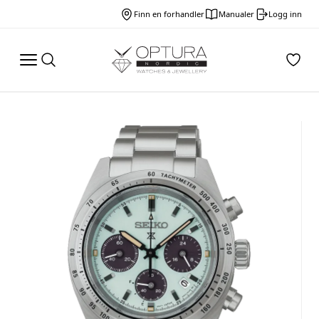
Finn en forhandler
Manualer
Logg inn