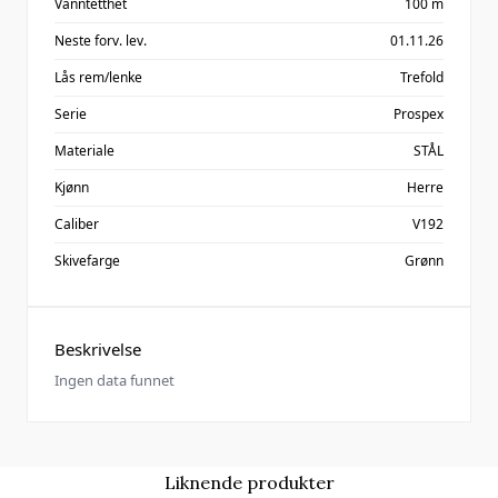
Vanntetthet
100 m
Neste forv. lev.
01.11.26
Lås rem/lenke
Trefold
Serie
Prospex
Materiale
STÅL
Kjønn
Herre
Caliber
V192
Skivefarge
Grønn
Beskrivelse
Ingen data funnet
Liknende produkter