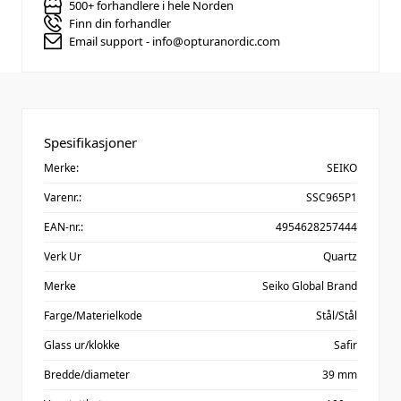
500+ forhandlere i hele Norden
Finn din forhandler
Email support - info@opturanordic.com
Spesifikasjoner
Merke:
SEIKO
Varenr.:
SSC965P1
EAN-nr.:
4954628257444
Verk Ur
Quartz
Merke
Seiko Global Brand
Farge/Materielkode
Stål/Stål
Glass ur/klokke
Safir
Bredde/diameter
39 mm