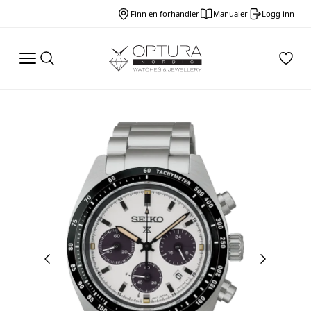
Finn en forhandler
Manualer
Logg inn