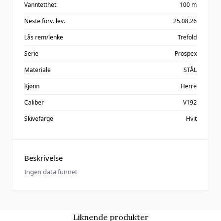
Vanntetthet
100 m
Neste forv. lev.
25.08.26
Lås rem/lenke
Trefold
Serie
Prospex
Materiale
STÅL
Kjønn
Herre
Caliber
V192
Skivefarge
Hvit
Beskrivelse
Ingen data funnet
Liknende produkter