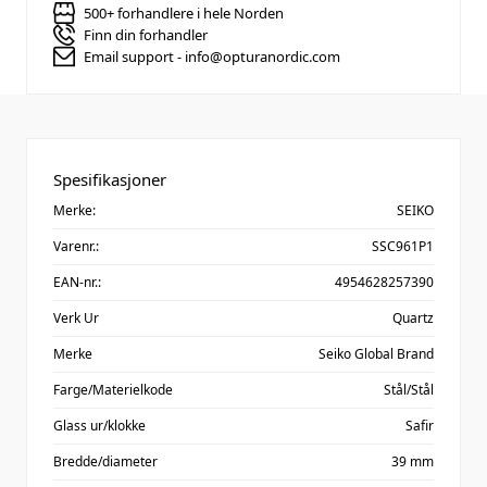
500+ forhandlere i hele Norden
Finn din forhandler
Email support - info@opturanordic.com
Spesifikasjoner
Merke:
SEIKO
Varenr.:
SSC961P1
EAN-nr.:
4954628257390
Verk Ur
Quartz
Merke
Seiko Global Brand
Farge/Materielkode
Stål/Stål
Glass ur/klokke
Safir
Bredde/diameter
39 mm