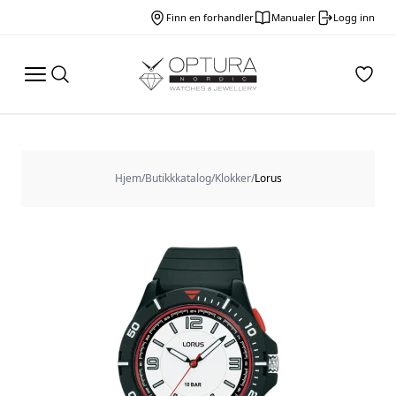
Finn en forhandler
Manualer
Logg inn
Hjem
/
Butikkkatalog
/
Klokker
/
Lorus