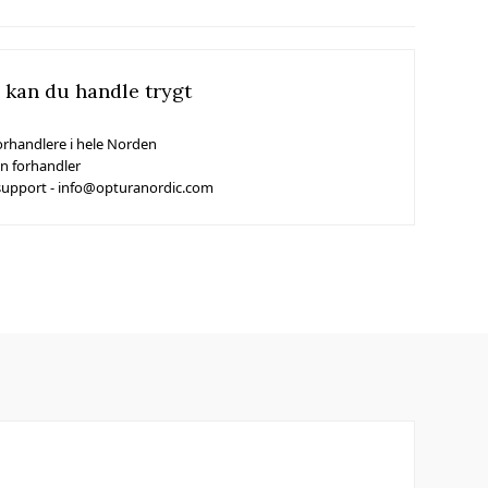
 kan du handle trygt
orhandlere i hele Norden
in forhandler
support - info@opturanordic.com