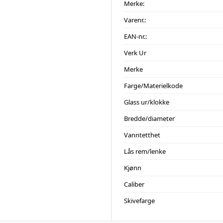
Merke:
Varenr.:
EAN-nr.:
Verk Ur
Merke
Farge/Materielkode
Glass ur/klokke
Bredde/diameter
Vanntetthet
Lås rem/lenke
Kjønn
Caliber
Skivefarge