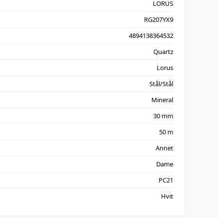
LORUS
RG207YX9
4894138364532
Quartz
Lorus
Stål/Stål
Mineral
30 mm
50 m
Annet
Dame
PC21
Hvit