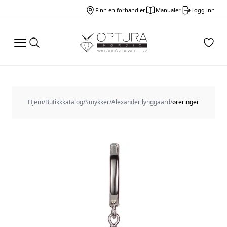
Finn en forhandler
Manualer
Logg inn
Hjem
/
Butikkkatalog
/
Smykker
/
Alexander lynggaard
/
øreringer