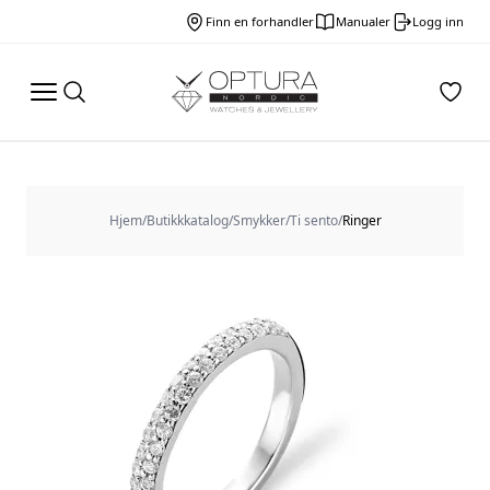
Finn en forhandler
Manualer
Logg inn
Hjem
/
Butikkkatalog
/
Smykker
/
Ti sento
/
Ringer