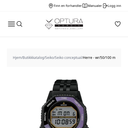
Finn en forhandler
Manualer
Logg inn
Hjem
/
Butikkkatalog
/
Seiko
/
Seiko conceptual
/
Herre - wr/50/100 m