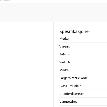
Spesifikasjoner
Merke:
Varenr.:
EAN-nr.:
Verk Ur
Merke
Farge/Materielkode
Glass ur/klokke
Bredde/diameter
Vanntetthet