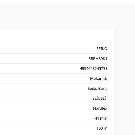
SEIKO
SRPH89K1
4954628245731
Mekanisk
Seiko Basic
Stål/Stål
Hardlex
41 mm
100 m