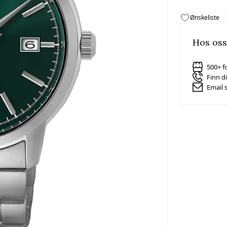
Ønskeliste
Hos oss
500+ f
Finn d
Email 