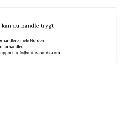
 kan du handle trygt
orhandlere i hele Norden
in forhandler
support - info@opturanordic.com