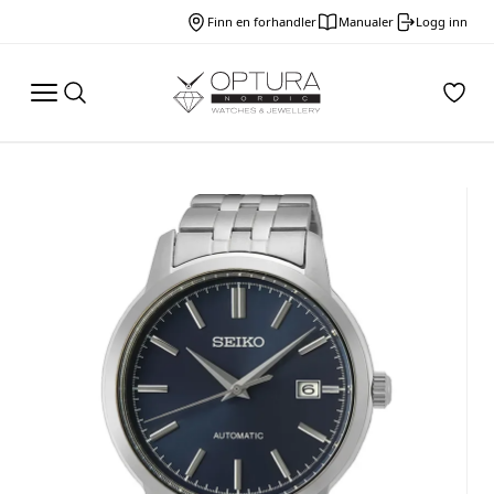
Finn en forhandler
Manualer
Logg inn