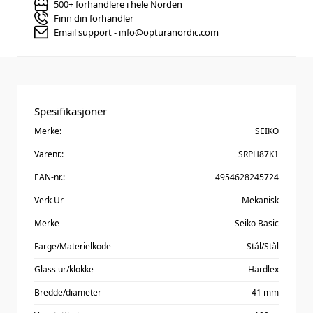
500+ forhandlere i hele Norden
Finn din forhandler
Email support - info@opturanordic.com
Spesifikasjoner
Merke:
SEIKO
Varenr.:
SRPH87K1
EAN-nr.:
4954628245724
Verk Ur
Mekanisk
Merke
Seiko Basic
Farge/Materielkode
Stål/Stål
Glass ur/klokke
Hardlex
Bredde/diameter
41 mm