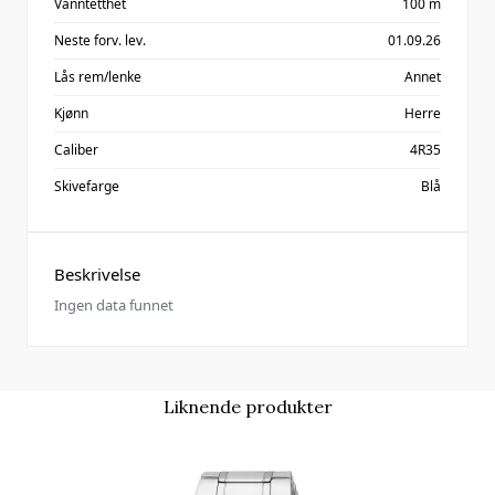
Vanntetthet
100 m
Neste forv. lev.
01.09.26
Lås rem/lenke
Annet
Kjønn
Herre
Caliber
4R35
Skivefarge
Blå
Beskrivelse
Ingen data funnet
Liknende produkter