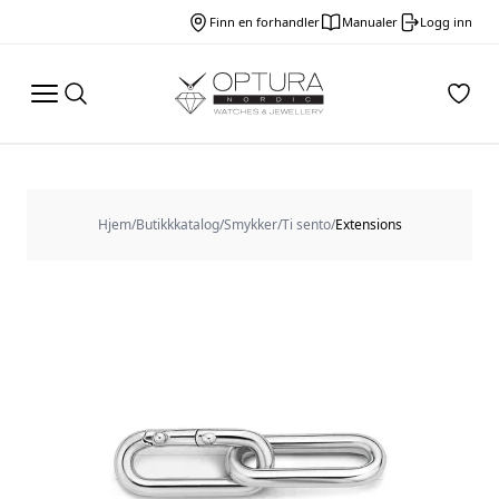
Finn en forhandler
Manualer
Logg inn
Hjem
/
Butikkkatalog
/
Smykker
/
Ti sento
/
Extensions