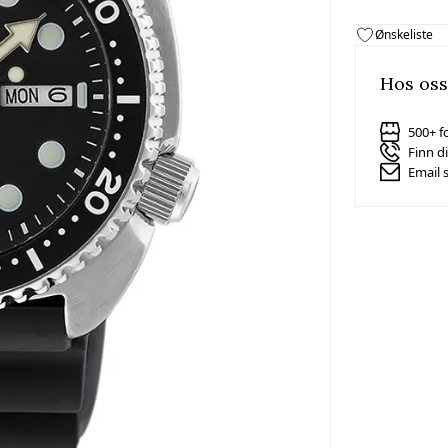
Ønskeliste
Hos oss
500+ f
Finn d
Email 