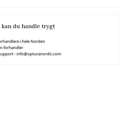
 kan du handle trygt
orhandlere i hele Norden
in forhandler
support - info@opturanordic.com