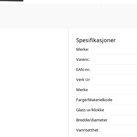
Spesifikasjoner
Merke:
Varenr.:
EAN-nr.:
Verk Ur
Merke
Farge/Materielkode
Glass ur/klokke
Bredde/diameter
Vanntetthet