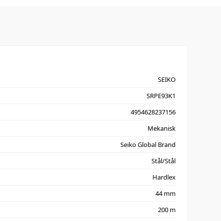
SEIKO
SRPE93K1
4954628237156
Mekanisk
Seiko Global Brand
Stål/Stål
Hardlex
44 mm
200 m