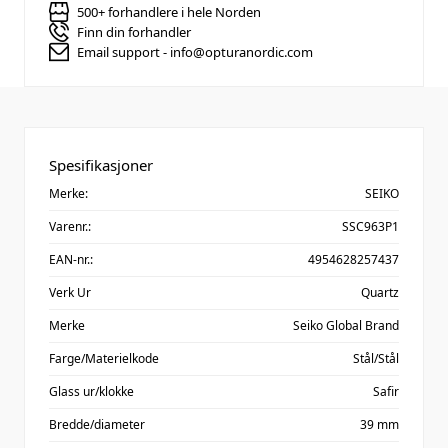
500+ forhandlere i hele Norden
Finn din forhandler
Email support - info@opturanordic.com
Spesifikasjoner
Merke:
SEIKO
Varenr.:
SSC963P1
EAN-nr.:
4954628257437
Verk Ur
Quartz
Merke
Seiko Global Brand
Farge/Materielkode
Stål/Stål
Glass ur/klokke
Safir
Bredde/diameter
39 mm