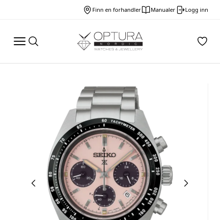
Finn en forhandler
Manualer
Logg inn