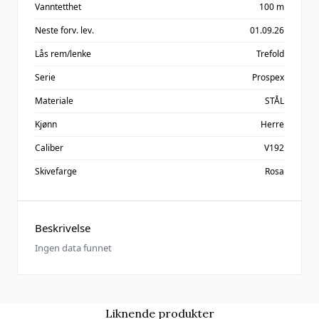
Vanntetthet
100 m
Neste forv. lev.
01.09.26
Lås rem/lenke
Trefold
Serie
Prospex
Materiale
STÅL
Kjønn
Herre
Caliber
V192
Skivefarge
Rosa
Beskrivelse
Ingen data funnet
Liknende produkter