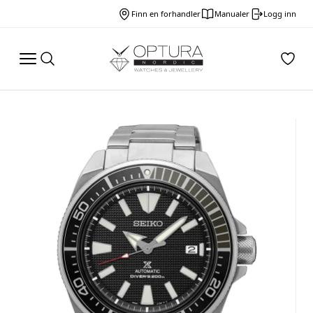
Finn en forhandler
Manualer
Logg inn