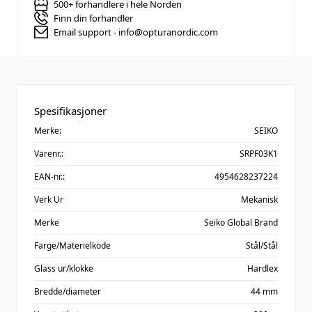
500+ forhandlere i hele Norden
Finn din forhandler
Email support - info@opturanordic.com
Spesifikasjoner
Merke:
SEIKO
Varenr.:
SRPF03K1
EAN-nr.:
4954628237224
Verk Ur
Mekanisk
Merke
Seiko Global Brand
Farge/Materielkode
Stål/Stål
Glass ur/klokke
Hardlex
Bredde/diameter
44 mm