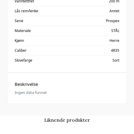
Vanntetthet
200 m
Lås rem/lenke
Annet
Serie
Prospex
Materiale
STÅL
Kjønn
Herre
Caliber
4R35
Skivefarge
Sort
Beskrivelse
Ingen data funnet
Liknende produkter