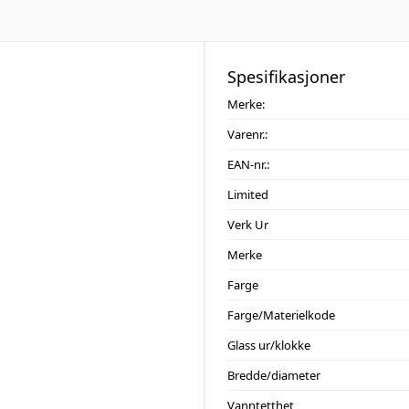
Spesifikasjoner
Merke:
Varenr.:
EAN-nr.:
Limited
Verk Ur
Merke
Farge
Farge/Materielkode
Glass ur/klokke
Bredde/diameter
Vanntetthet