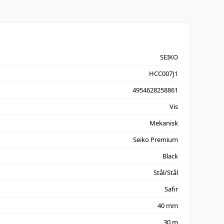
SEIKO
HCC007J1
4954628258861
Vis
Mekanisk
Seiko Premium
Black
Stål/Stål
Safir
40 mm
30 m