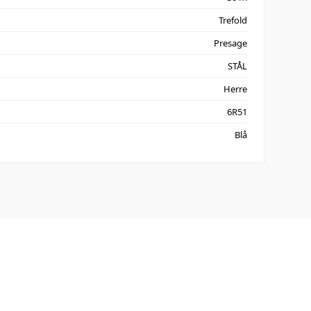
Trefold
Presage
STÅL
Herre
6R51
Blå