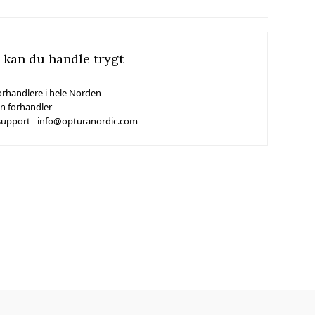
 kan du handle trygt
orhandlere i hele Norden
in forhandler
support - info@opturanordic.com