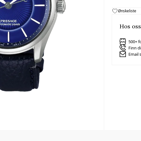
Ønskeliste
Hos oss
500+ f
Finn d
Email 