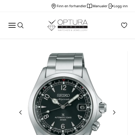
Finn en forhandler
Manualer
Logg inn