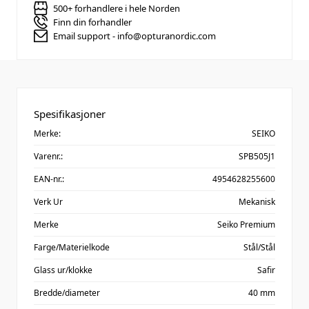
500+ forhandlere i hele Norden
Finn din forhandler
Email support - info@opturanordic.com
Spesifikasjoner
Merke:
SEIKO
Varenr.:
SPB505J1
EAN-nr.:
4954628255600
Verk Ur
Mekanisk
Merke
Seiko Premium
Farge/Materielkode
Stål/Stål
Glass ur/klokke
Safir
Bredde/diameter
40 mm