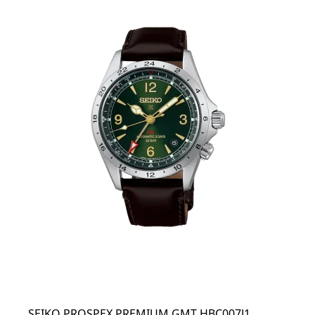
SEIKO PROSPEX PREMIUM GMT HBC007J1