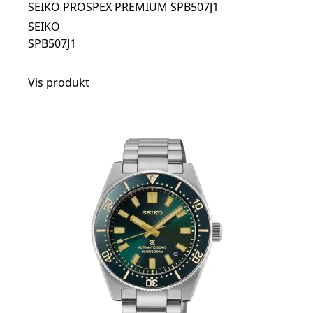
SEIKO PROSPEX PREMIUM SPB507J1
SEIKO
SPB507J1
Vis produkt
t