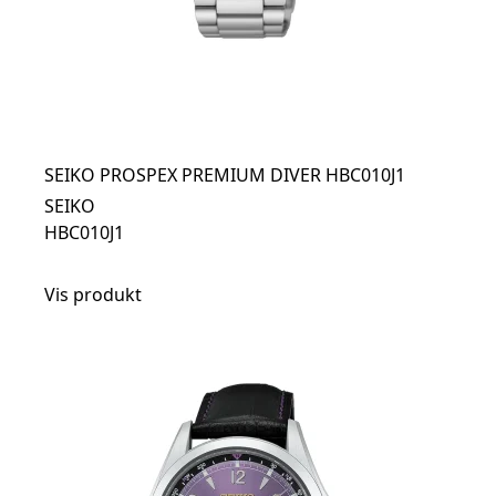
SEIKO PROSPEX PREMIUM DIVER HBC010J1
SEIKO
HBC010J1
Vis produkt
t