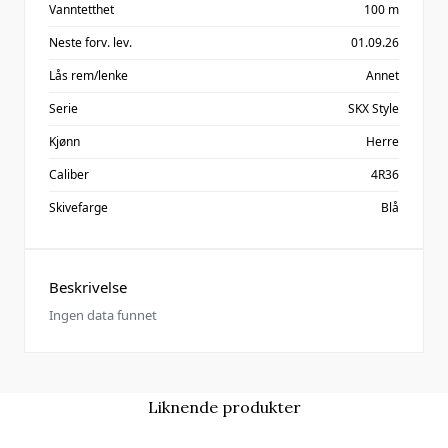
Vanntetthet
100 m
Neste forv. lev.
01.09.26
Lås rem/lenke
Annet
Serie
SKX Style
Kjønn
Herre
Caliber
4R36
Skivefarge
Blå
Beskrivelse
Ingen data funnet
Liknende produkter