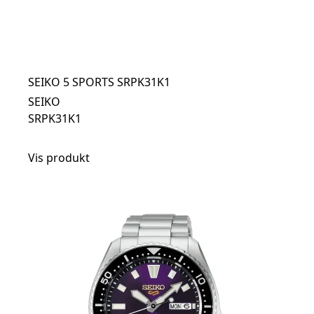
SEIKO 5 SPORTS SRPK31K1
SEIKO
SRPK31K1
Vis produkt
t