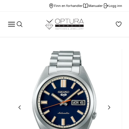
Finn en forhandler
Manualer
Logg inn