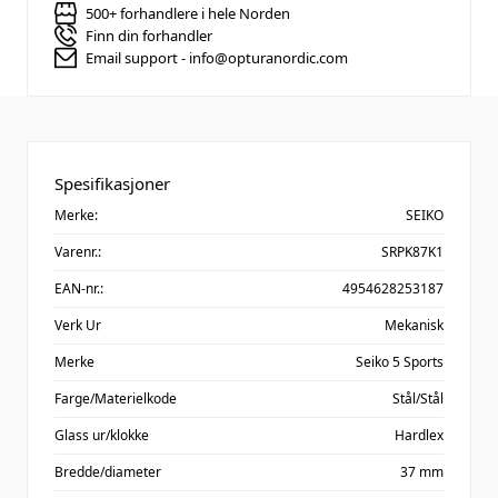
500+ forhandlere i hele Norden
Finn din forhandler
Email support - info@opturanordic.com
Spesifikasjoner
Merke:
SEIKO
Varenr.:
SRPK87K1
EAN-nr.:
4954628253187
Verk Ur
Mekanisk
Merke
Seiko 5 Sports
Farge/Materielkode
Stål/Stål
Glass ur/klokke
Hardlex
Bredde/diameter
37 mm