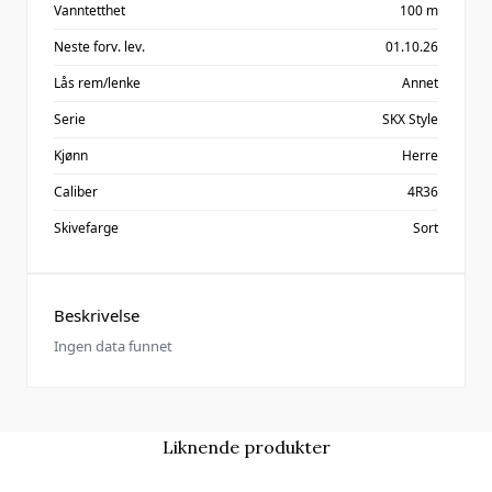
Vanntetthet
100 m
Neste forv. lev.
01.10.26
Lås rem/lenke
Annet
Serie
SKX Style
Kjønn
Herre
Caliber
4R36
Skivefarge
Sort
Beskrivelse
Ingen data funnet
Liknende produkter