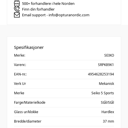
500+ forhandlere i hele Norden
Finn din forhandler
Email support - info@opturanordic.com
Spesifikasjoner
Merke:
SEIKO
Varenr.:
SRPK89K1
EAN-nr.:
4954628253194
Verk Ur
Mekanisk
Merke
Seiko 5 Sports
Farge/Materielkode
Stål/Stål
Glass ur/klokke
Hardlex
Bredde/diameter
37 mm