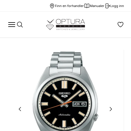
Finn en forhandler
Manualer
Logg inn