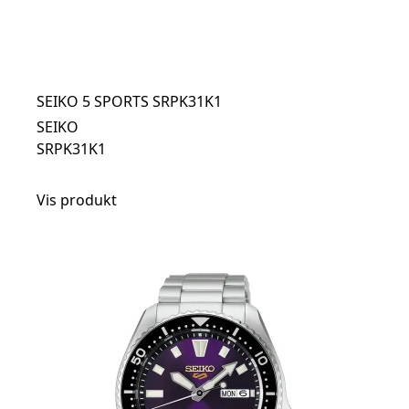
SEIKO 5 SPORTS SRPK31K1
SEIKO
SRPK31K1
Vis produkt
t