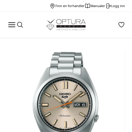
Finn en forhandler
Manualer
Logg inn