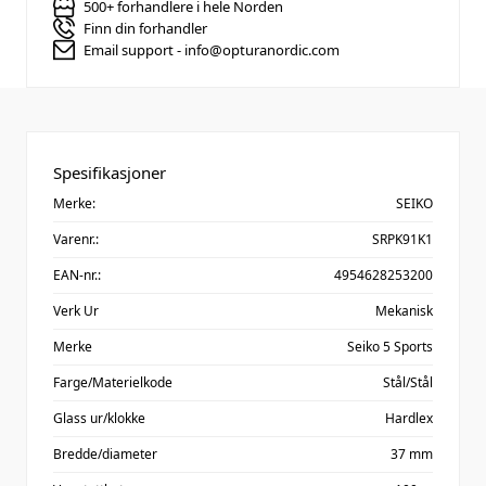
500+ forhandlere i hele Norden
Finn din forhandler
Email support - info@opturanordic.com
Spesifikasjoner
Merke:
SEIKO
Varenr.:
SRPK91K1
EAN-nr.:
4954628253200
Verk Ur
Mekanisk
Merke
Seiko 5 Sports
Farge/Materielkode
Stål/Stål
Glass ur/klokke
Hardlex
Bredde/diameter
37 mm