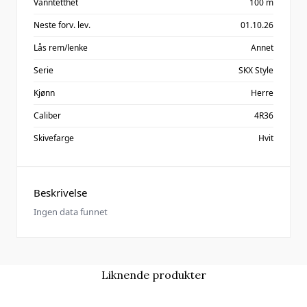
Vanntetthet
100 m
Neste forv. lev.
01.10.26
Lås rem/lenke
Annet
Serie
SKX Style
Kjønn
Herre
Caliber
4R36
Skivefarge
Hvit
Beskrivelse
Ingen data funnet
Liknende produkter