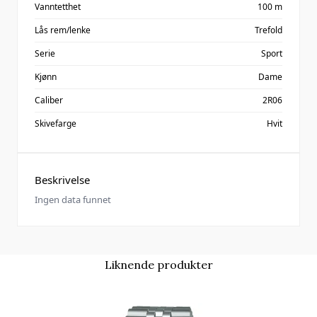
Vanntetthet
100 m
Lås rem/lenke
Trefold
Serie
Sport
Kjønn
Dame
Caliber
2R06
Skivefarge
Hvit
Beskrivelse
Ingen data funnet
Liknende produkter