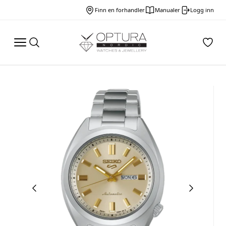
Finn en forhandler
Manualer
Logg inn