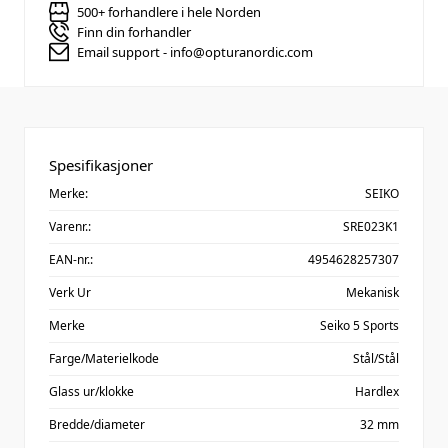
500+ forhandlere i hele Norden
Finn din forhandler
Email support - info@opturanordic.com
Spesifikasjoner
Merke:
SEIKO
Varenr.:
SRE023K1
EAN-nr.:
4954628257307
Verk Ur
Mekanisk
Merke
Seiko 5 Sports
Farge/Materielkode
Stål/Stål
Glass ur/klokke
Hardlex
Bredde/diameter
32 mm