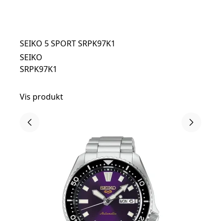
SEIKO 5 SPORT SRPK97K1
SEIKO
SRPK97K1
Vis produkt
t