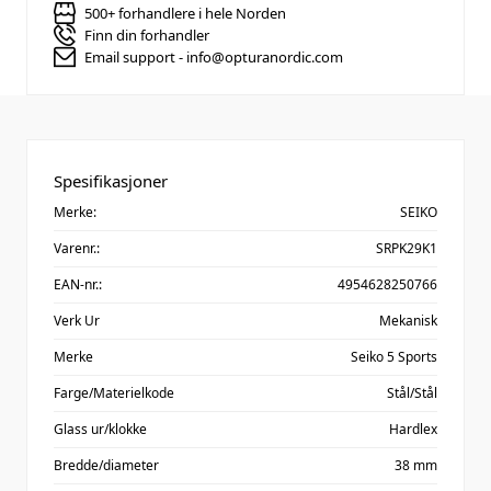
500+ forhandlere i hele Norden
Finn din forhandler
Email support - info@opturanordic.com
Spesifikasjoner
Merke:
SEIKO
Varenr.:
SRPK29K1
EAN-nr.:
4954628250766
Verk Ur
Mekanisk
Merke
Seiko 5 Sports
Farge/Materielkode
Stål/Stål
Glass ur/klokke
Hardlex
Bredde/diameter
38 mm