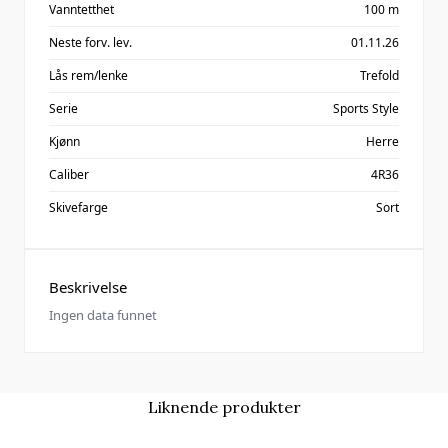
Vanntetthet
100 m
Neste forv. lev.
01.11.26
Lås rem/lenke
Trefold
Serie
Sports Style
Kjønn
Herre
Caliber
4R36
Skivefarge
Sort
Beskrivelse
Ingen data funnet
Liknende produkter