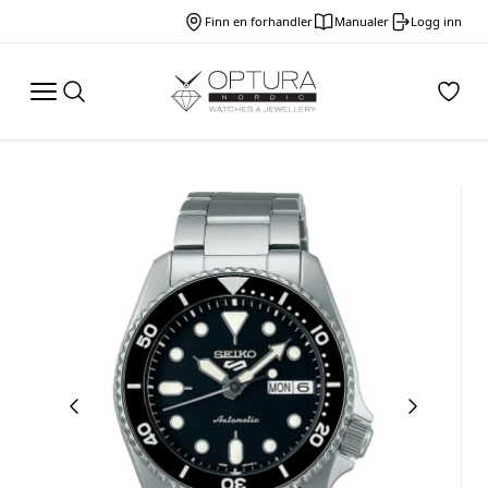
Finn en forhandler
Manualer
Logg inn