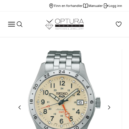
Finn en forhandler
Manualer
Logg inn