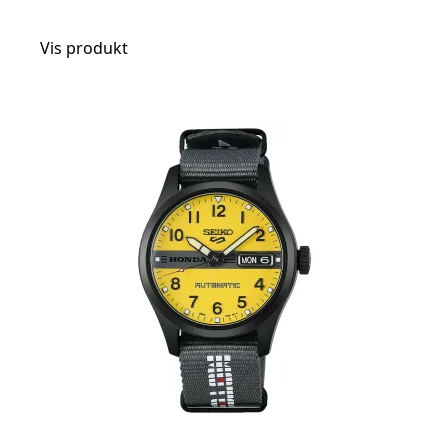
Vis produkt
t