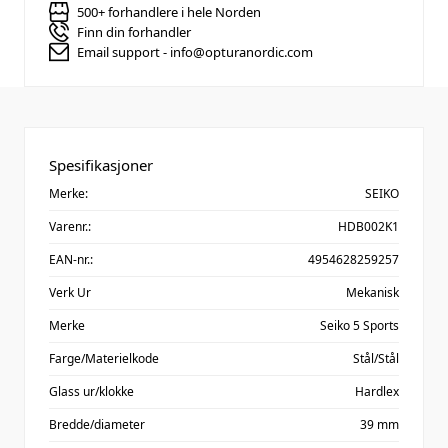
500+ forhandlere i hele Norden
Finn din forhandler
Email support - info@opturanordic.com
Spesifikasjoner
Merke:
SEIKO
Varenr.:
HDB002K1
EAN-nr.:
4954628259257
Verk Ur
Mekanisk
Merke
Seiko 5 Sports
Farge/Materielkode
Stål/Stål
Glass ur/klokke
Hardlex
Bredde/diameter
39 mm