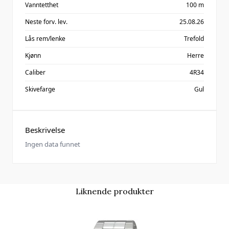
Vanntetthet
100 m
Neste forv. lev.
25.08.26
Lås rem/lenke
Trefold
Kjønn
Herre
Caliber
4R34
Skivefarge
Gul
Beskrivelse
Ingen data funnet
Liknende produkter