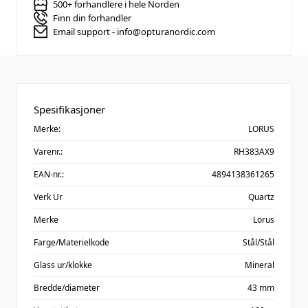
500+ forhandlere i hele Norden
Finn din forhandler
Email support - info@opturanordic.com
Spesifikasjoner
Merke:
LORUS
Varenr.:
RH383AX9
EAN-nr.:
4894138361265
Verk Ur
Quartz
Merke
Lorus
Farge/Materielkode
Stål/Stål
Glass ur/klokke
Mineral
Bredde/diameter
43 mm