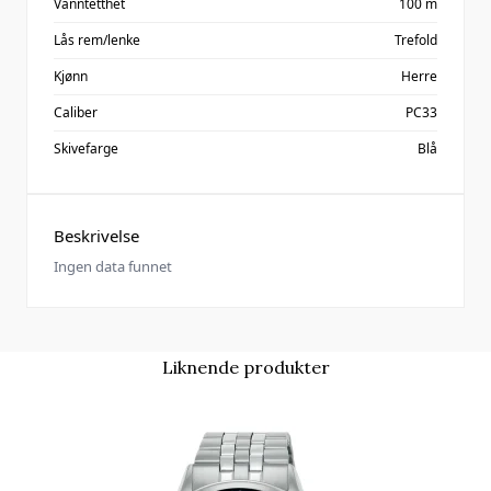
Vanntetthet
100 m
Lås rem/lenke
Trefold
Kjønn
Herre
Caliber
PC33
Skivefarge
Blå
Beskrivelse
Ingen data funnet
Liknende produkter