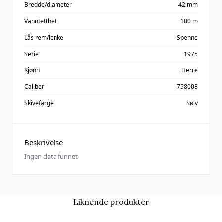
Bredde/diameter
42 mm
Vanntetthet
100 m
Lås rem/lenke
Spenne
Serie
1975
Kjønn
Herre
Caliber
758008
Skivefarge
Sølv
Beskrivelse
Ingen data funnet
Liknende produkter