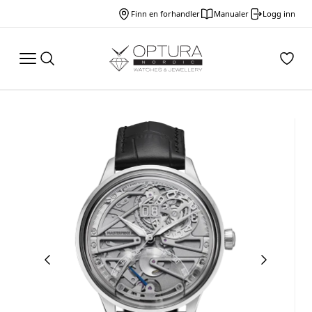
Finn en forhandler
Manualer
Logg inn