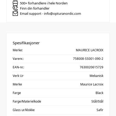
500+ forhandlere i hele Norden
Finn din forhandler
Email support - info@opturanordic.com
Spesifikasjoner
Merke:
MAURICE LACROIX
Varenr.:
758008-SS001-090-2
EAN-nr.:
7630020615729
Verk Ur
Mekanisk
Merke
Maurice Lacroix
Farge
Black
Farge/Materielkode
Stål/Stål
Glass ur/klokke
Safir