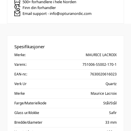
500+ forhandlere i hele Norden
Finn din forhandler
Email support - info@opturanordic.com
Spesifikasjoner
Merke:
MAURICE LACROIX
Varenr.:
751006-SS002-170-1
EAN-nr.:
7630020616023
Verk Ur
Quartz
Merke
Maurice Lacroix
Farge/Materielkode
Stål/Stål
Glass ur/klokke
Safir
Bredde/diameter
33 mm