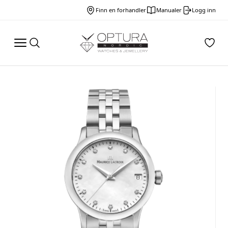
Finn en forhandler
Manualer
Logg inn