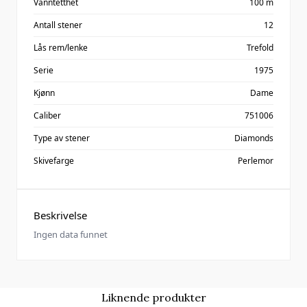
Vanntetthet
100 m
Antall stener
12
Lås rem/lenke
Trefold
Serie
1975
Kjønn
Dame
Caliber
751006
Type av stener
Diamonds
Skivefarge
Perlemor
Beskrivelse
Ingen data funnet
Liknende produkter