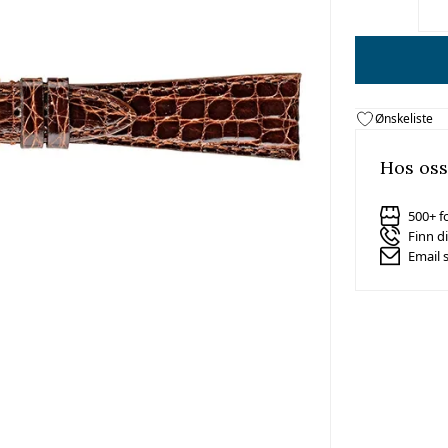
Ønskeliste
Hos oss
500+ f
Finn d
Email 