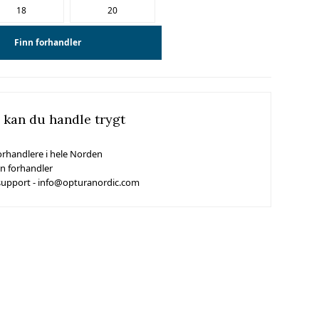
18
20
Finn forhandler
 kan du handle trygt
orhandlere i hele Norden
in forhandler
support - info@opturanordic.com