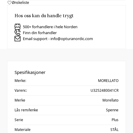
Ønskeliste
Hos oss kan du handle trygt
500+ forhandlere i hele Norden
Finn din forhandler
Email support - info@opturanordic.com
Spesifikasjoner
Merke:
MORELLATO
Varenr.:
U3252480041CR
Merke
Morellato
Lås rem/lenke
Spenne
Serie
Plus
Materiale
STÅL