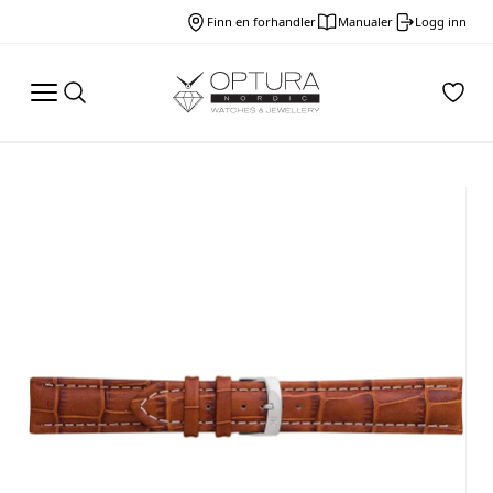
Finn en forhandler
Manualer
Logg inn