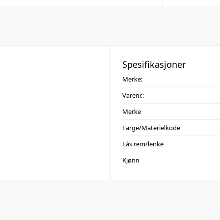
Spesifikasjoner
Merke:
Varenr.:
Merke
Farge/Materielkode
Lås rem/lenke
Kjønn