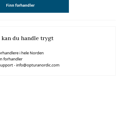
Finn forhandler
 kan du handle trygt
orhandlere i hele Norden
in forhandler
support - info@opturanordic.com