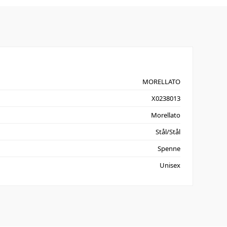
MORELLATO
X0238013
Morellato
Stål/Stål
Spenne
Unisex