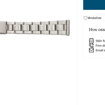
Ønskeliste
Hos oss
500+ f
Finn d
Email 