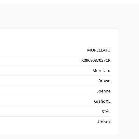
MORELLATO
K0969087037CR
Morellato
Brown
Spenne
Grafic XL
STÅL
Unisex