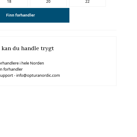
18
20
22
Finn forhandler
 kan du handle trygt
orhandlere i hele Norden
in forhandler
support - info@opturanordic.com