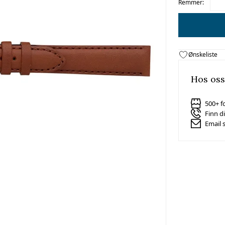
Remmer:
Ønskeliste
Hos oss
500+ f
Finn d
Email 