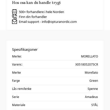
Hos oss kan du handle trygt
500+ forhandlere i hele Norden
Finn din forhandler
Email support - info@opturanordic.com
Spesifikasjoner
Merke:
MORELLATO
Varenr.:
X0518052075CR
Merke
Morellato
Farge
Green
Lås rem/lenke
Spenne
Serie
Amadeus
Materiale
STÅL