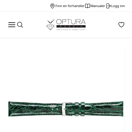
Finn en forhandler
Manualer
Logg inn