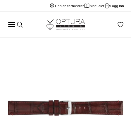
Finn en forhandler
Manualer
Logg inn