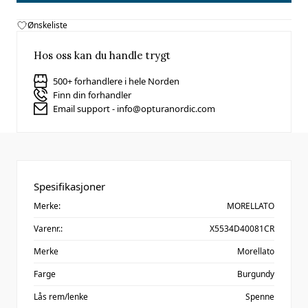
Ønskeliste
Hos oss kan du handle trygt
500+ forhandlere i hele Norden
Finn din forhandler
Email support - info@opturanordic.com
Spesifikasjoner
Merke:
MORELLATO
Varenr.:
X5534D40081CR
Merke
Morellato
Farge
Burgundy
Lås rem/lenke
Spenne