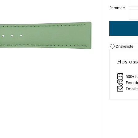
Remmer:
Ønskeliste
Hos oss
500+ f
Finn d
Email 