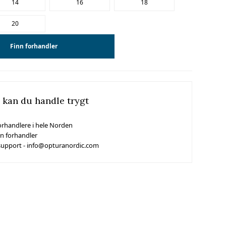
14
16
18
20
Finn forhandler
 kan du handle trygt
orhandlere i hele Norden
in forhandler
support - info@opturanordic.com