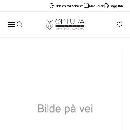
Finn en forhandler
Manualer
Logg inn