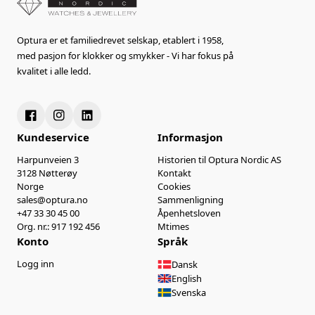
Optura er et familiedrevet selskap, etablert i 1958,
med pasjon for klokker og smykker - Vi har fokus på
kvalitet i alle ledd.
Kundeservice
Informasjon
Harpunveien 3
Historien til Optura Nordic AS
3128 Nøtterøy
Kontakt
Norge
Cookies
sales@optura.no
Sammenligning
+47 33 30 45 00
Åpenhetsloven
Org. nr.: 917 192 456
Mtimes
Konto
Språk
Logg inn
Dansk
English
Svenska