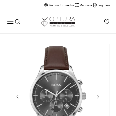
Finn en forhandler
Manualer
Logg inn