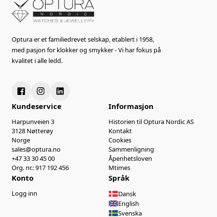
Optura er et familiedrevet selskap, etablert i 1958,
med pasjon for klokker og smykker - Vi har fokus på
kvalitet i alle ledd.
Kundeservice
Informasjon
Harpunveien 3
Historien til Optura Nordic AS
3128 Nøtterøy
Kontakt
Norge
Cookies
sales@optura.no
Sammenligning
+47 33 30 45 00
Åpenhetsloven
Org. nr.: 917 192 456
Mtimes
Konto
Språk
Logg inn
Dansk
English
Svenska