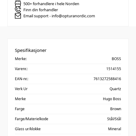
500+ forhandlere i hele Norden
Finn din forhandler
Email support - info@opturanordic.com
Spesifikasjoner
Merke:
BOSS
Varenr.:
1514155
EAN-nr.:
7613272588416
Verk Ur
Quartz
Merke
Hugo Boss
Farge
Brown
Farge/Materielkode
Stål/Stål
Glass ur/klokke
Mineral