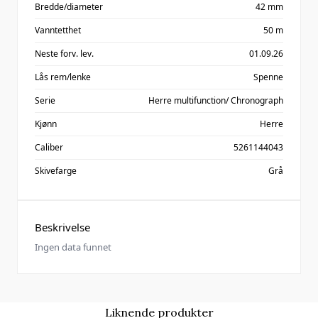
Bredde/diameter
42 mm
Vanntetthet
50 m
Neste forv. lev.
01.09.26
Lås rem/lenke
Spenne
Serie
Herre multifunction/ Chronograph
Kjønn
Herre
Caliber
5261144043
Skivefarge
Grå
Beskrivelse
Ingen data funnet
Liknende produkter