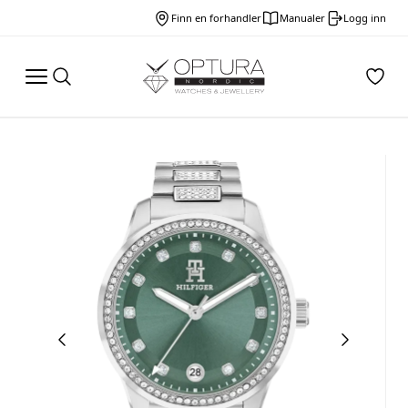
Finn en forhandler
Manualer
Logg inn