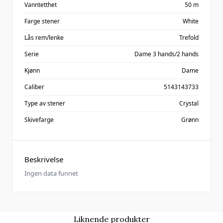
Vanntetthet
50 m
Farge stener
White
Lås rem/lenke
Trefold
Serie
Dame 3 hands/2 hands
Kjønn
Dame
Caliber
5143143733
Type av stener
Crystal
Skivefarge
Grønn
Beskrivelse
Ingen data funnet
Liknende produkter