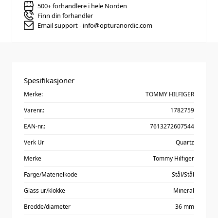
500+ forhandlere i hele Norden
Finn din forhandler
Email support - info@opturanordic.com
Spesifikasjoner
Merke:
TOMMY HILFIGER
Varenr.:
1782759
EAN-nr.:
7613272607544
Verk Ur
Quartz
Merke
Tommy Hilfiger
Farge/Materielkode
Stål/Stål
Glass ur/klokke
Mineral
Bredde/diameter
36 mm