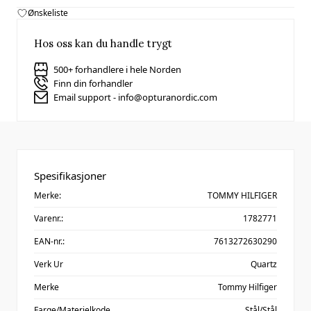
Ønskeliste
Hos oss kan du handle trygt
500+ forhandlere i hele Norden
Finn din forhandler
Email support - info@opturanordic.com
Spesifikasjoner
Merke:
TOMMY HILFIGER
Varenr.:
1782771
EAN-nr.:
7613272630290
Verk Ur
Quartz
Merke
Tommy Hilfiger
Farge/Materielkode
Stål/Stål