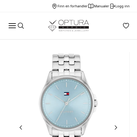
Finn en forhandler
Manualer
Logg inn