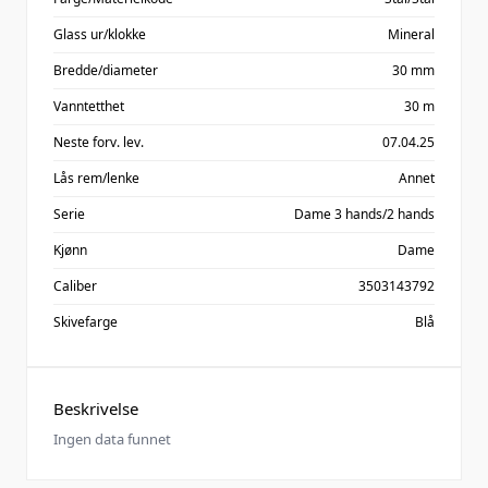
Glass ur/klokke
Mineral
Bredde/diameter
30 mm
Vanntetthet
30 m
Neste forv. lev.
07.04.25
Lås rem/lenke
Annet
Serie
Dame 3 hands/2 hands
Kjønn
Dame
Caliber
3503143792
Skivefarge
Blå
Beskrivelse
Ingen data funnet