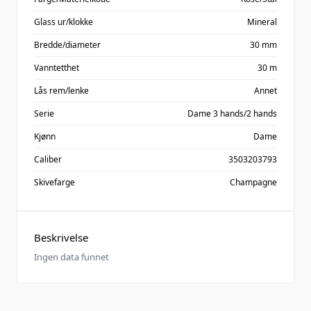
Glass ur/klokke
Mineral
Bredde/diameter
30 mm
Vanntetthet
30 m
Lås rem/lenke
Annet
Serie
Dame 3 hands/2 hands
Kjønn
Dame
Caliber
3503203793
Skivefarge
Champagne
Beskrivelse
Ingen data funnet