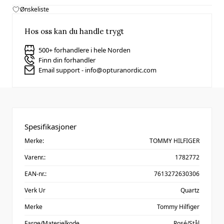
Ønskeliste
Hos oss kan du handle trygt
500+ forhandlere i hele Norden
Finn din forhandler
Email support - info@opturanordic.com
Spesifikasjoner
Merke:
TOMMY HILFIGER
Varenr.:
1782772
EAN-nr.:
7613272630306
Verk Ur
Quartz
Merke
Tommy Hilfiger
Farge/Materielkode
Rosé/Stål