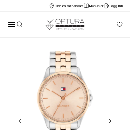
Finn en forhandler
Manualer
Logg inn