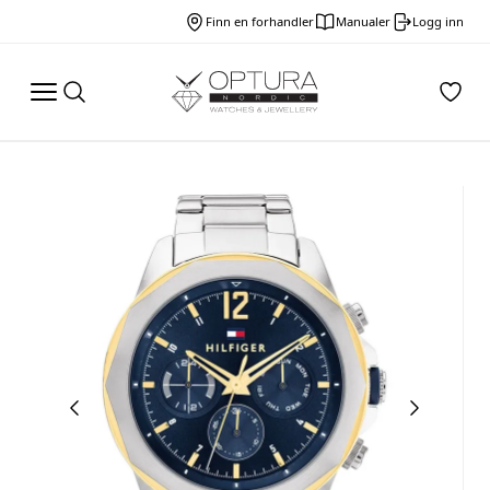
Finn en forhandler
Manualer
Logg inn