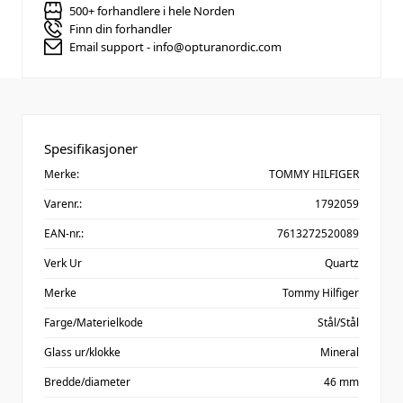
500+ forhandlere i hele Norden
Finn din forhandler
Email support - info@opturanordic.com
Spesifikasjoner
Merke:
TOMMY HILFIGER
Varenr.:
1792059
EAN-nr.:
7613272520089
Verk Ur
Quartz
Merke
Tommy Hilfiger
Farge/Materielkode
Stål/Stål
Glass ur/klokke
Mineral
Bredde/diameter
46 mm