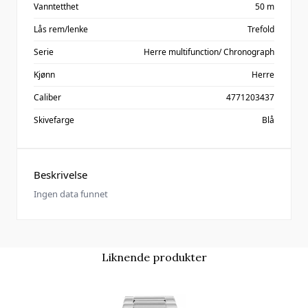
Vanntetthet
50 m
Lås rem/lenke
Trefold
Serie
Herre multifunction/ Chronograph
Kjønn
Herre
Caliber
4771203437
Skivefarge
Blå
Beskrivelse
Ingen data funnet
Liknende produkter