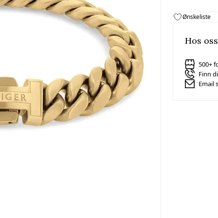
Ønskeliste
Hos oss
500+ f
Finn d
Email 