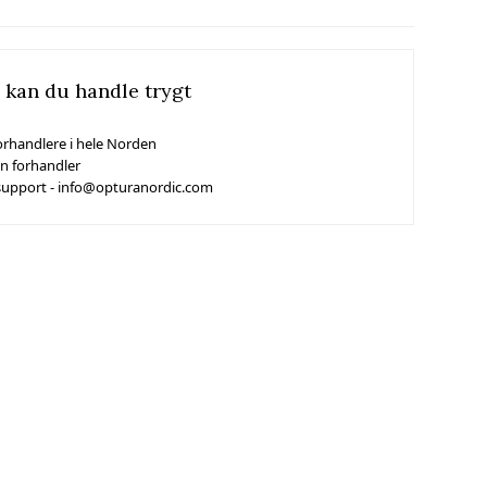
 kan du handle trygt
orhandlere i hele Norden
in forhandler
support - info@opturanordic.com