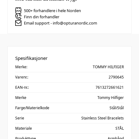
500+ forhandlere i hele Norden
Finn din forhandler
Email support - info@opturanordic.com
Spesifikasjoner
Merke:
TOMMY HILFIGER
Varenr.:
2790645
EAN-nr.:
7613272661621
Merke
Tommy Hilfiger
Farge/Materielkode
Stål/Stål
Serie
Stainless Steel Bracelets
Materiale
STÅL
Produkttype
Armbånd