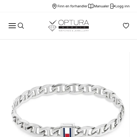
Finn en forhandler
Manualer
Logg inn