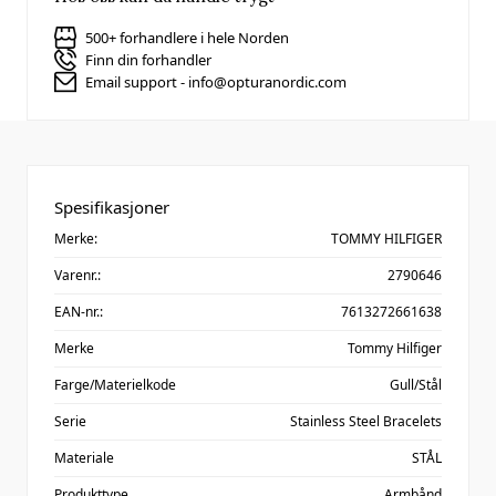
500+ forhandlere i hele Norden
Finn din forhandler
Email support - info@opturanordic.com
Spesifikasjoner
Merke:
TOMMY HILFIGER
Varenr.:
2790646
EAN-nr.:
7613272661638
Merke
Tommy Hilfiger
Farge/Materielkode
Gull/Stål
Serie
Stainless Steel Bracelets
Materiale
STÅL
Produkttype
Armbånd