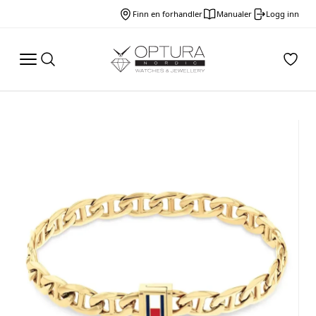
Finn en forhandler
Manualer
Logg inn