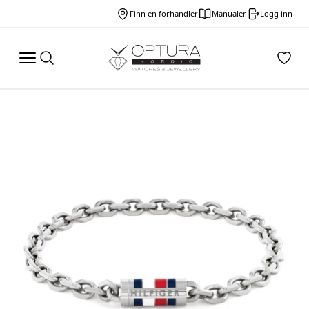
Finn en forhandler
Manualer
Logg inn