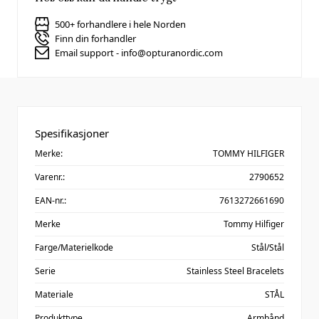
500+ forhandlere i hele Norden
Finn din forhandler
Email support - info@opturanordic.com
Spesifikasjoner
Merke:
TOMMY HILFIGER
Varenr.:
2790652
EAN-nr.:
7613272661690
Merke
Tommy Hilfiger
Farge/Materielkode
Stål/Stål
Serie
Stainless Steel Bracelets
Materiale
STÅL
Produkttype
Armbånd