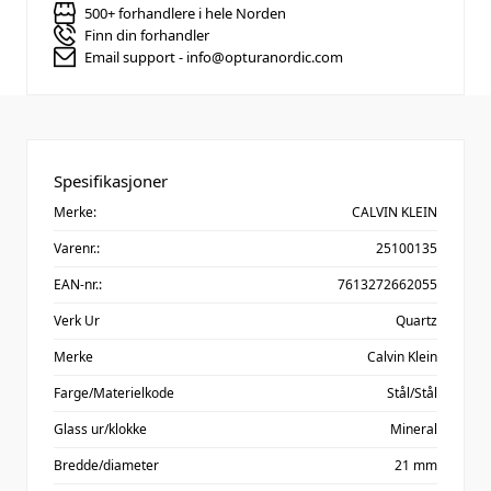
500+ forhandlere i hele Norden
Finn din forhandler
Email support - info@opturanordic.com
Spesifikasjoner
Merke:
CALVIN KLEIN
Varenr.:
25100135
EAN-nr.:
7613272662055
Verk Ur
Quartz
Merke
Calvin Klein
Farge/Materielkode
Stål/Stål
Glass ur/klokke
Mineral
Bredde/diameter
21 mm