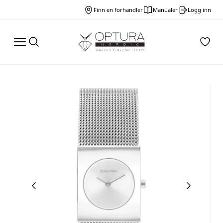
Finn en forhandler
Manualer
Logg inn